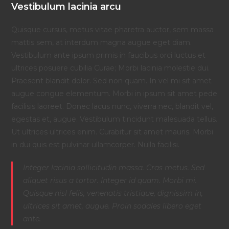
Vestibulum lacinia arcu
Quisque cursus, metus vitae pharetra auctor, sem massa
mattis sem, at interdum magna augue eget diam.
Vestibulum ante ipsum primis in faucibus orci luctus et
ultrices posuere cubilia Curae; Morbi lacinia molestie dui.
Praesent blandit dolor. Sed non quam. In vel mi sit amet
augue congue elementum. Morbi in ipsum sit amet pede
facilisis laoreet. Donec lacus nunc, viverra nec, blandit vel,
egestas et, augue. Vestibulum tincidunt malesuada tellus.
Ut ultrices ultrices enim. Curabitur sit amet mauris. Morbi
in dui quis est pulvinar ullamcorper. Nulla facilisi.
Integer lacinia sollicitudin massa. Cras metus. Sed
aliquet risus a tortor. Integer id quam. Morbi mi.
Quisque nisl felis, venenatis tristique, dignissim in,
ultrices sit amet, augue. Proin sodales libero eget
ante.