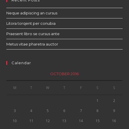
Recent Posts
Neque adipiscing an cursus
Litora torqent per conubia
Praesent libro se cursus ante
Metus vitae pharetra auctor
Calendar
OCTOBER 2016
M
T
W
T
F
S
S
1
2
3
4
5
6
7
8
9
10
11
12
13
14
15
16