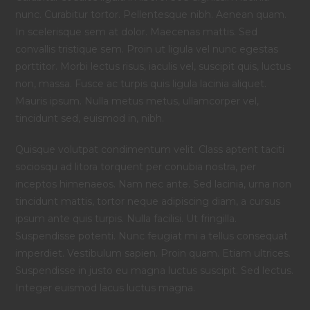
nunc. Curabitur tortor. Pellentesque nibh. Aenean quam.
In scelerisque sem at dolor. Maecenas mattis. Sed
convallis tristique sem. Proin ut ligula vel nunc egestas
porttitor. Morbi lectus risus, iaculis vel, suscipit quis, luctus
non, massa. Fusce ac turpis quis ligula lacinia aliquet.
Mauris ipsum. Nulla metus metus, ullamcorper vel,
tincidunt sed, euismod in, nibh.
Quisque volutpat condimentum velit. Class aptent taciti
sociosqu ad litora torquent per conubia nostra, per
inceptos himenaeos. Nam nec ante. Sed lacinia, urna non
tincidunt mattis, tortor neque adipiscing diam, a cursus
ipsum ante quis turpis. Nulla facilisi. Ut fringilla.
Suspendisse potenti. Nunc feugiat mi a tellus consequat
imperdiet. Vestibulum sapien. Proin quam. Etiam ultrices.
Suspendisse in justo eu magna luctus suscipit. Sed lectus.
Integer euismod lacus luctus magna.