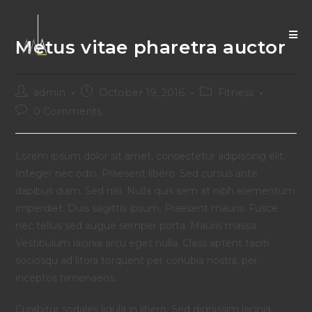
Metus vitae pharetra auctor
admin
October 19, 2016
Fitness
0 Comments
Lorem ipsum dolor sit amet, consectetur adipiscing elit.
Integer nec odio. Praesent libero. Sed cursus ante
dapibus diam. Sed nisi. Nulla quis sem at nibh elementum
imperdiet. Duis sagittis ipsum. Praesent mauris. Fusce
nec tellus sed augue semper porta. Mauris massa.
Vestibulum lacinia arcu eget nulla. Class aptent taciti
sociosqu ad litora torquent per conubia nostra, per
inceptos himenaeos.
Curabitur sodales ligula in libero. Sed dignissim lacinia