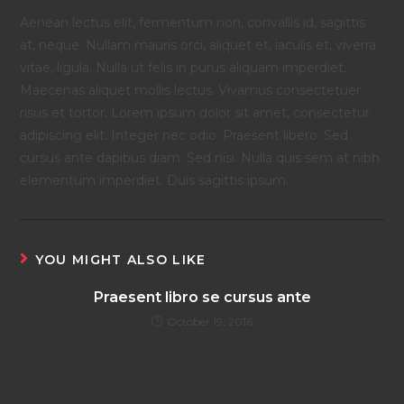
Aenean lectus elit, fermentum non, convallis id, sagittis
at, neque. Nullam mauris orci, aliquet et, iaculis et, viverra
vitae, ligula. Nulla ut felis in purus aliquam imperdiet.
Maecenas aliquet mollis lectus. Vivamus consectetuer
risus et tortor. Lorem ipsum dolor sit amet, consectetur
adipiscing elit. Integer nec odio. Praesent libero. Sed
cursus ante dapibus diam. Sed nisi. Nulla quis sem at nibh
elementum imperdiet. Duis sagittis ipsum.
YOU MIGHT ALSO LIKE
Praesent libro se cursus ante
October 19, 2016